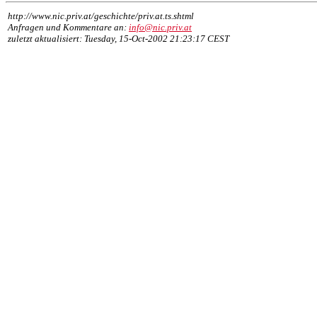
http://www.nic.priv.at/geschichte/priv.at.ts.shtml
Anfragen und Kommentare an:
info@nic.priv.at
zuletzt aktualisiert: Tuesday, 15-Oct-2002 21:23:17 CEST