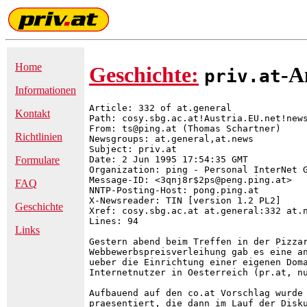
Home
Geschichte:
-A
priv.at
Informationen
Article: 332 of at.general

Kontakt
Path: cosy.sbg.ac.at!Austria.EU.net!news
From: ts@ping.at (Thomas Schartner)

Richtlinien
Newsgroups: at.general,at.news

Subject: priv.at

Date: 2 Jun 1995 17:54:35 GMT

Formulare
Organization: ping - Personal InterNet G
Message-ID: <3qnj8r$2ps@peng.ping.at>

FAQ
NNTP-Posting-Host: pong.ping.at

X-Newsreader: TIN [version 1.2 PL2]

Geschichte
Xref: cosy.sbg.ac.at at.general:332 at.n
Lines: 94

Links
Gestern abend beim Treffen in der Pizzar
Webbewerbspreisverleihung gab es eine an
ueber die Einrichtung einer eigenen Doma
Internetnutzer in Oesterreich (pr.at, nu
Aufbauend auf den co.at Vorschlag wurde 
praesentiert, die dann im Lauf der Disku